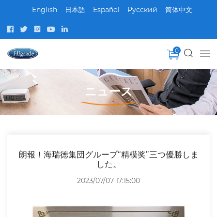
English
日本語
Español
Pусский
简体中文
0
ニュース
朗報！海瑞徳集団グループ“精模奖”三つ優勝しま
した。
2023/07/07 17:15:00