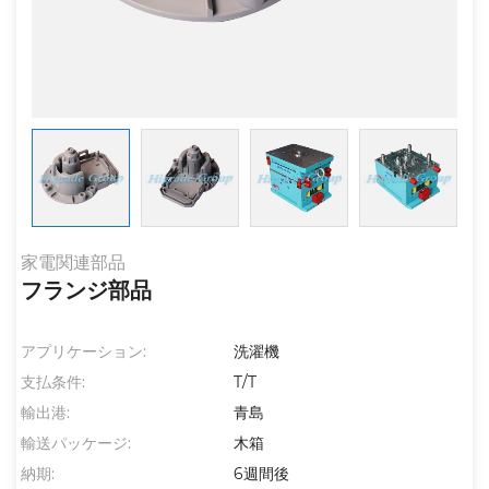
家電関連部品
フランジ部品
アプリケーション:
洗濯機
支払条件:
T/T
輸出港:
青島
輸送パッケージ:
木箱
納期:
6週間後