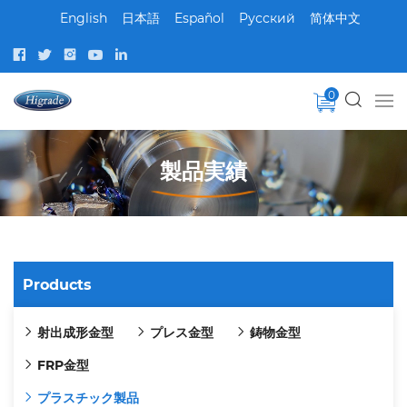
English
日本語
Español
Pусский
简体中文
0
製品実績
Products
射出成形金型
プレス金型
鋳物金型
FRP金型
プラスチック製品