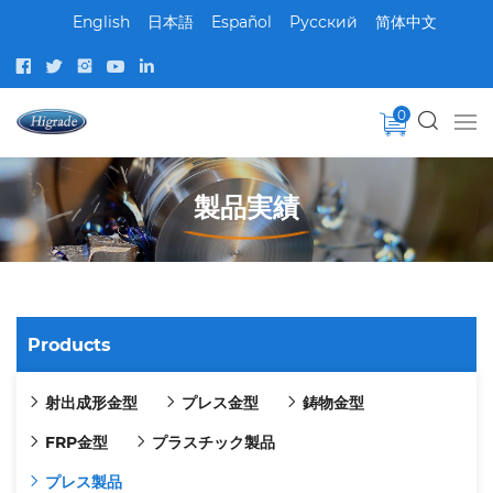
English
日本語
Español
Pусский
简体中文
0
製品実績
Products
射出成形金型
プレス金型
鋳物金型
FRP金型
プラスチック製品
プレス製品