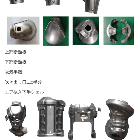
上部断熱板
下部断熱板
吸気半殻
吹き出し口_上半分
エア抜き下半シェル