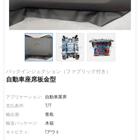
バックインジェクション（ファブリック付き）
自動車座席板金型
アプリケーション:
自動車業界
支払条件:
T/T
輸出港:
青島
輸送パッケージ:
木箱
キャビティ:
1アウト