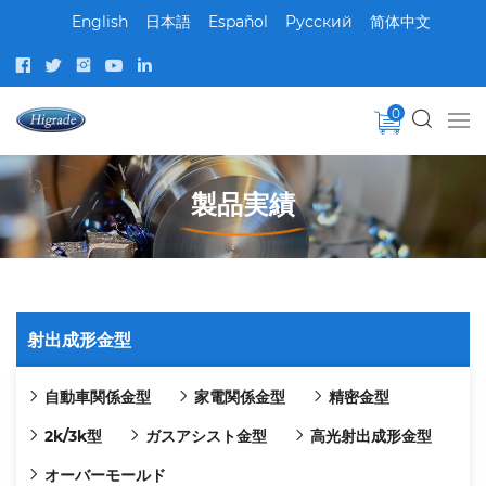
English
日本語
Español
Pусский
简体中文
0
製品実績
射出成形金型
自動車関係金型
家電関係金型
精密金型
2k/3k型
ガスアシスト金型
高光射出成形金型
オーバーモールド