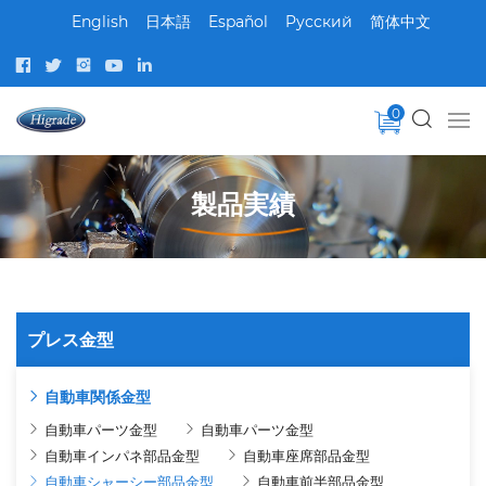
English
日本語
Español
Pусский
简体中文
0
製品実績
プレス金型
自動車関係金型
自動車パーツ金型
自動車パーツ金型
自動車インパネ部品金型
自動車座席部品金型
自動車シャーシー部品金型
自動車前半部品金型