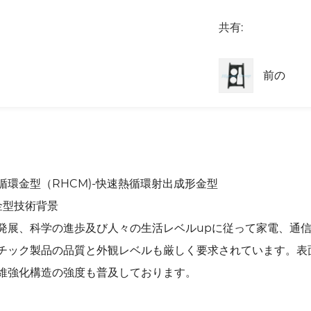
共有:
前の
循環金型（RHCM)-快速熱循環射出成形金型
冷金型技術背景
発展、科学の進歩及び人々の生活レベルupに従って家電、通
チック製品の品質と外観レベルも厳しく要求されています。表面
維強化構造の強度も普及しております。