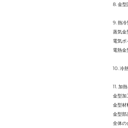
8. 金
9. 熱
蒸気金
電気ボ
電熱金
10. 
11. 
金型加
金型材
金型部品
全体の