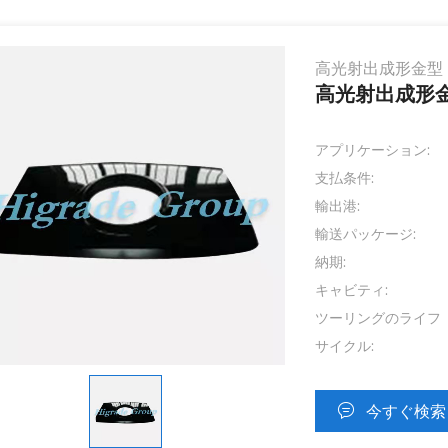
高光射出成形金型
高光射出成形
アプリケーション:
支払条件:
輸出港:
輸送パッケージ:
納期:
キャビティ:
ツーリングのライフ
サイクル:
今すぐ検索