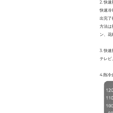
2. 
快速冷
出完了
方法は
ン、花
3. 
テレビ
4.熱