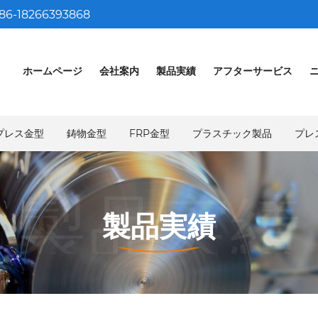
86-18266393868
ホームページ
会社案内
製品実績
アフターサービス
プレス金型
鋳物金型
FRP金型
プラスチック製品
プレ
製品実績
製品実績