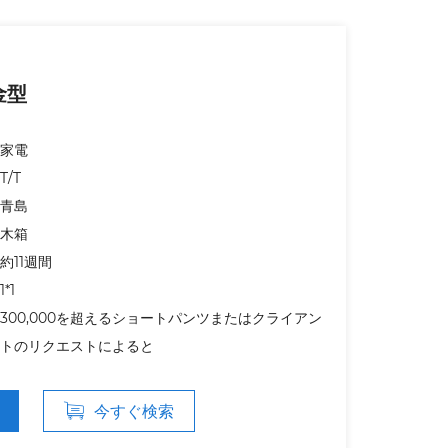
金型
家電
T/T
青島
木箱
約11週間
1*1
300,000を超えるショートパンツまたはクライアン
トのリクエストによると
今すぐ検索