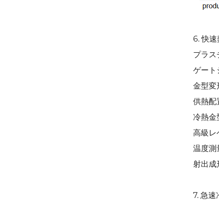
6. 
プラス
ゲート
金型変
供熱配
冷熱金
高級レ
温度測
射出成
7. 